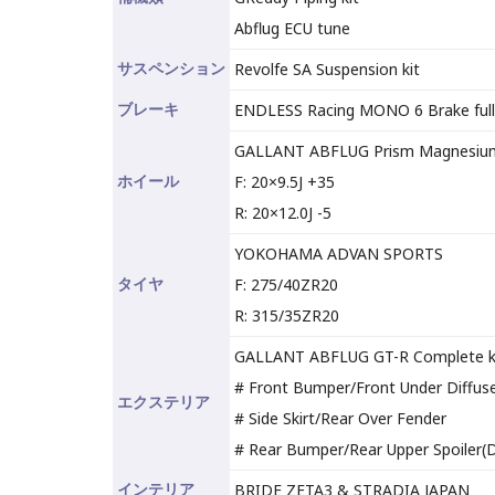
Abflug ECU tune
サスペンション
Revolfe SA Suspension kit
ブレーキ
ENDLESS Racing MONO 6 Brake full 
GALLANT ABFLUG Prism Magnesiu
ホイール
F: 20×9.5J +35
R: 20×12.0J -5
YOKOHAMA ADVAN SPORTS
タイヤ
F: 275/40ZR20
R: 315/35ZR20
GALLANT ABFLUG GT-R Complete k
# Front Bumper/Front Under Diffus
エクステリア
# Side Skirt/Rear Over Fender
# Rear Bumper/Rear Upper Spoiler(D
インテリア
BRIDE ZETA3 & STRADIA JAPAN