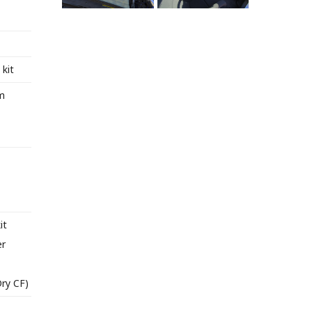
kit
m
it
er
ry CF)