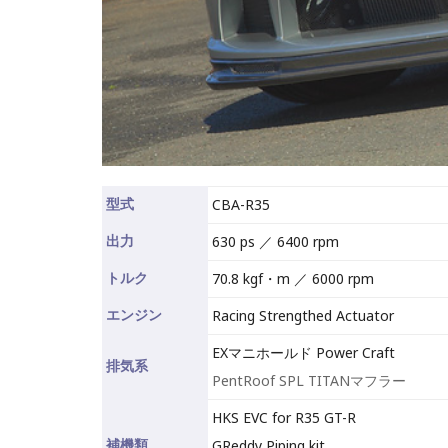
型式
CBA-R35
出力
630 ps ／ 6400 rpm
トルク
70.8 kgf・m ／ 6000 rpm
エンジン
Racing Strengthed Actuator
EXマニホールド Power Craft
排気系
PentRoof SPL TITANマフラー
HKS EVC for R35 GT-R
補機類
GReddy Piping kit