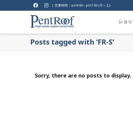
| 営業時間：am9:00～pm7:00 (月～土)
ショッ
Posts tagged with ‘FR-S’
Sorry, there are no posts to display.