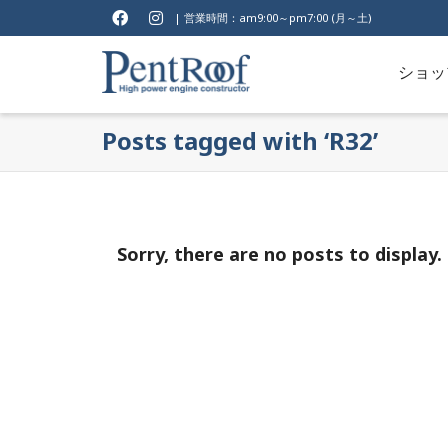
| 営業時間：am9:00～pm7:00 (月～土)
ショッ
Posts tagged with ‘R32’
Sorry, there are no posts to display.