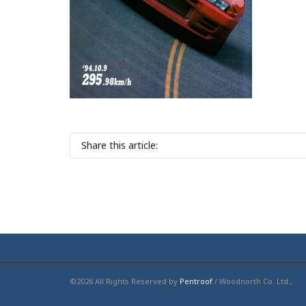
Share this article:
©2026 All Rights Reserved by
Pentroof
/ Woodnorth Co. Ltd.,