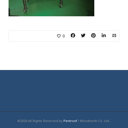
0
©2026 All Rights Reserved by
Pentroof
/ Woodnorth Co. Ltd.,