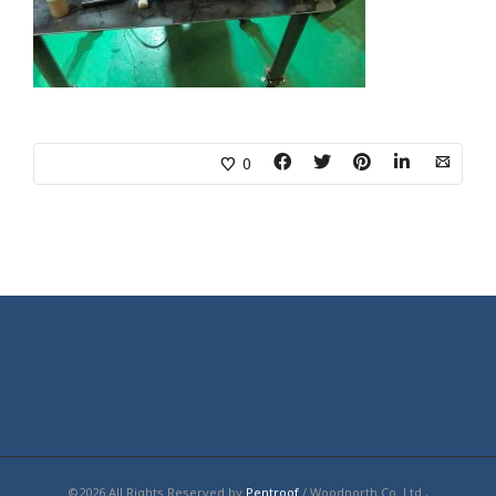
0
©2026 All Rights Reserved by
Pentroof
/ Woodnorth Co. Ltd.,