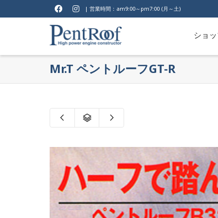
| 営業時間：am9:00～pm7:00 (月～土)
ショッ
Mr.T ペントルーフGT-R