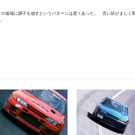
クの途端に調子を崩すというパターンは度々あった。 言い訳がましく
う。