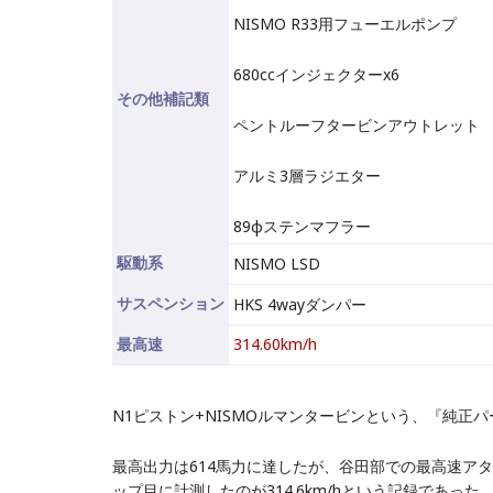
NISMO R33用フューエルポンプ
680ccインジェクターx6
その他補記類
ペントルーフタービンアウトレット
アルミ3層ラジエター
89φステンマフラー
駆動系
NISMO LSD
サスペンション
HKS 4wayダンパー
最高速
314.60km/h
N1ピストン+NISMOルマンタービンという、『純正パ
最高出力は614馬力に達したが、谷田部での最高速ア
ップ目に計測したのが314.6km/hという記録であった